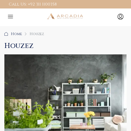
Call Us:
+92 311 1100358
Home
Houzez
Houzez