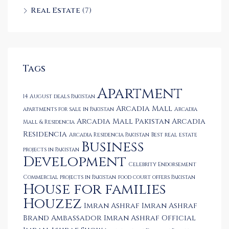
Real Estate
(7)
Tags
Apartment
14 August deals Pakistan
Arcadia Mall
apartments for sale in Pakistan
Arcadia
Arcadia Mall Pakistan
Arcadia
Mall & Residencia
Residencia
Arcadia Residencia Pakistan
Best real estate
Business
projects in Pakistan
Development
Celebrity Endorsement
Commercial projects in Pakistan
food court offers Pakistan
House for families
Houzez
Imran Ashraf
Imran Ashraf
Brand Ambassador
Imran Ashraf Official