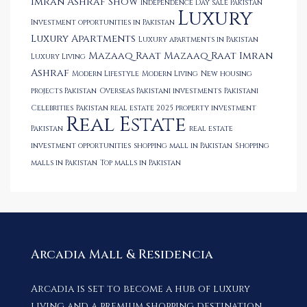
Imran Ashraf Show
Independence Day sale Pakistan
Luxury
Investment opportunities in Pakistan
Luxury Apartments
Luxury apartments in Pakistan
Mazaaq Raat
Mazaaq Raat Imran
Luxury Living
Ashraf
Modern Lifestyle
Modern Living
New housing
projects Pakistan
Overseas Pakistani investments
Pakistani
Celebrities
Pakistan real estate 2025
property investment
Real Estate
Pakistan
real estate
investment opportunities
shopping mall in Pakistan
Shopping
malls in Pakistan
Top malls in Pakistan
Arcadia Mall & Residencia
Arcadia is set to become a hub of luxury
living and a premium shopping destination.